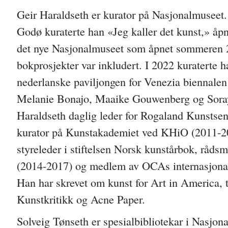
Geir Haraldseth er kurator på Nasjonalmusee
Godø kuraterte han «Jeg kaller det kunst,» åpn
det nye Nasjonalmuseet som åpnet sommeren 2
bokprosjekter var inkludert. I 2022 kuraterte 
nederlanske paviljongen for Venezia biennal
Melanie Bonajo, Maaike Gouwenberg og Soraya
Haraldseth daglig leder for Rogaland Kunstse
kurator på Kunstakademiet ved KHiO (2011-2
styreleder i stiftelsen Norsk kunstårbok, råds
(2014-2017) og medlem av OCAs internasjonal
Han har skrevet om kunst for Art in America, t
Kunstkritikk og Acne Paper.
Solveig Tønseth er spesialbibliotekar i Nasjon