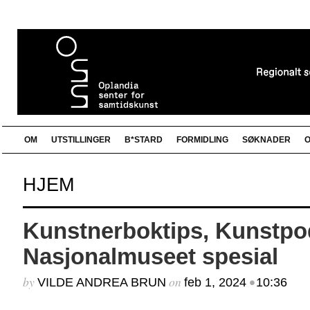
OM
UTSTILLINGER
B*STARD
FORMIDLING
SØKNADER
O
Bloggrull
Nyhetsbrev
Documentation
Nyhetsbrev Opla
Harpefoss hotell
HJEM
http://kunstopp.no/?attachment_id=5537
Kunst som stedsutvikler GD 26.03.14
Nettkatalog
Oplandia senter for samtidskunst
Plugins
Kunstnerboktips, Kunstpod
Suggest Ideas
Support Forum
Nasjonalmuseet spesial
Themes
Samarbeidspartnere/Lenker
WordPress Blog
Billedkunstnerne Innlandet
WordPress Planet
Innlandet fylkeskommune
by
on
•
VILDE ANDREA BRUN
feb 1, 2024
10:36
Lillehammer kommune
Norske kunsthåndverkere Innlandet