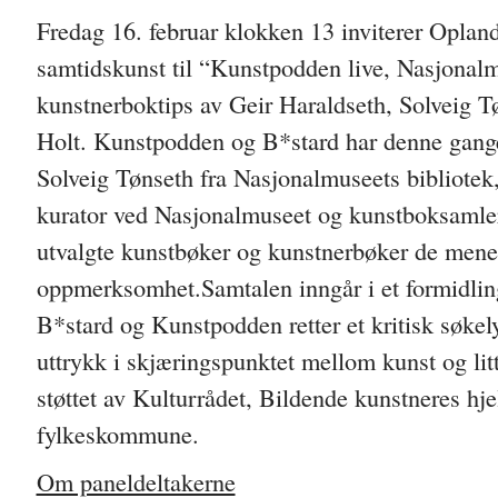
Fredag 16. februar klokken 13 inviterer Opland
samtidskunst til “Kunstpodden live, Nasjonal
kunstnerboktips av Geir Haraldseth, Solveig T
Holt. Kunstpodden og B*stard har denne gange
Solveig Tønseth fra Nasjonalmuseets bibliotek
kurator ved Nasjonalmuseet og kunstboksamler
utvalgte kunstbøker og kunstnerbøker de mener
oppmerksomhet.Samtalen inngår i et formidli
B*stard og Kunstpodden retter et kritisk søkel
uttrykk i skjæringspunktet mellom kunst og lit
støttet av Kulturrådet, Bildende kunstneres hj
fylkeskommune.
Om paneldeltakerne