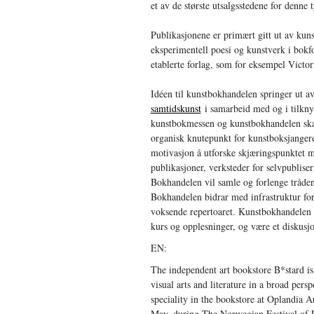
et av de største utsalgsstedene for denne
Publikasjonene er primært gitt ut av kuns
eksperimentell poesi og kunstverk i bokf
etablerte forlag, som for eksempel Vict
Idéen til kunstbokhandelen springer ut a
samtidskunst
i samarbeid med og i tilkny
kunstbokmessen og kunstbokhandelen skal
organisk knutepunkt for kunstboksjange
motivasjon å utforske skjæringspunktet me
publikasjoner, verksteder for selvpublise
Bokhandelen vil samle og forlenge tråden
Bokhandelen bidrar med infrastruktur for 
voksende repertoaret. Kunstbokhandelen 
kurs og opplesninger, og være et diskusj
EN:
The independent art bookstore B*stard is a
visual arts and literature in a broad pers
speciality in the bookstore at Oplandia 
May, during The Norwegian Festival of L