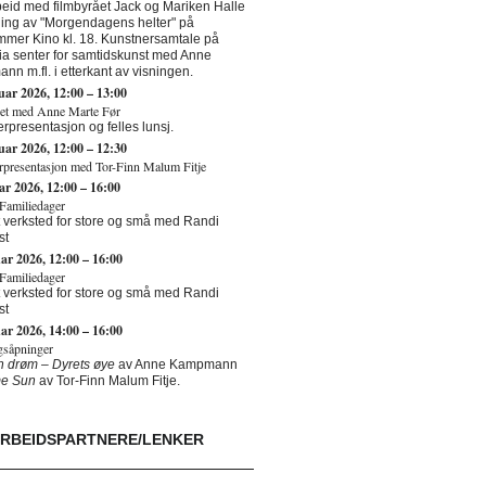
id med filmbyrået Jack og Mariken Halle
ing av "Morgendagens helter" på
mmer Kino kl. 18. Kunstnersamtale på
a senter for samtidskunst med Anne
n m.fl. i etterkant av visningen.
ruar 2026,
12:00
–
13:00
et med Anne Marte Før
rpresentasjon og felles lunsj.
ruar 2026,
12:00
–
12:30
presentasjon med Tor-Finn Malum Fitje
uar 2026,
12:00
–
16:00
Familiedager
t verksted for store og små med Randi
st
uar 2026,
12:00
–
16:00
Familiedager
t verksted for store og små med Randi
st
uar 2026,
14:00
–
16:00
ngsåpninger
en drøm – Dyrets øye
av Anne Kampmann
e Sun
av Tor-Finn Malum Fitje.
RBEIDSPARTNERE/LENKER