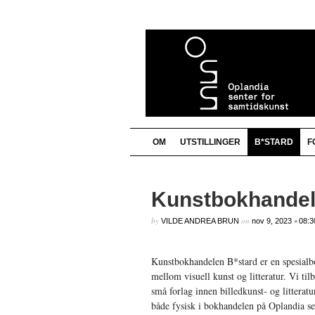
OM
UTSTILLINGER
B*STARD
F
Bloggrull
Documentation
Harpefoss hotell
http://kunstopp.no/?attachment_id=5537
Kunstbokhandel
Kunst som stedsutvikler GD 26.03.14
Nettkatalog
Oplandia senter for samtidskunst
by
on
•
VILDE ANDREA BRUN
nov 9, 2023
08:3
Plugins
Suggest Ideas
Support Forum
Themes
Kunstbokhandelen B*stard er en spesialb
Samarbeidspartnere/Lenker
WordPress Blog
Billedkunstnerne Innlandet
mellom visuell kunst og litteratur. Vi t
WordPress Planet
Innlandet fylkeskommune
små forlag innen billedkunst- og litteratu
Lillehammer kommune
Norske kunsthåndverkere Innlandet
både fysisk i bokhandelen på Oplandia se