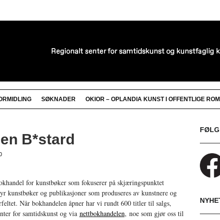
ORMIDLING
SØKNADER
OKIOR – OPLANDIA KUNST I OFFENTLIGE ROM
Nyhetsbrev
Nyhetsbrev Oplandia senter for samtidskunst
FØLG
en B*stard
0
okhandel for kunstbøker som fokuserer på skjæringspunktet
ilbyr kunstbøker og publikasjoner som produseres av kunstnere og
NYHE
rfeltet. Når bokhandelen åpner har vi rundt 600 titler til salgs,
nter for samtidskunst og via
nettbokhandelen
, noe som gjør oss til