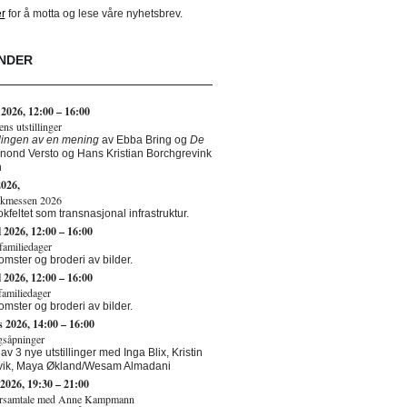
r
for å motta og lese våre nyhetsbrev.
NDER
 2026,
12:00
–
16:00
s utstillinger
ingen av en mening
av Ebba Bring og
De
nond Versto og Hans Kristian Borchgrevink
n
2026,
kmessen 2026
kfeltet som transnasjonal infrastruktur.
l 2026,
12:00
–
16:00
amiliedager
omster og broderi av bilder.
l 2026,
12:00
–
16:00
amiliedager
omster og broderi av bilder.
s 2026,
14:00
–
16:00
ngsåpninger
v 3 nye utstillinger med Inga Blix, Kristin
vik, Maya Økland/Wesam Almadani
 2026,
19:30
–
21:00
rsamtale med Anne Kampmann