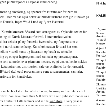
 typen publikasjoner i nasjonal sammenheng.
Klikk
he
tnere og småforlag, og spenner fra kunstbøker for barn til
KALE
orm. Men vi har også bøker av billedkunstnere som gir ut bøker på
oria Durnak, Inger Wold Lund og Bjørn Hatterud.
13. juni
v
Kunstbokmessen B*stard
som arrangeres av
Oplandia senter for
Sommeren
tning til
Norsk Litteraturfestival
. Litteraturfestivalen,
Använd
14
av Å
 dra veksler på og forsterke hverandre, og fungere som et
Hanse
ren i norsk sammenheng. Kunstbokmessen B*stard har som
4. juni 
llom visuell kunst og litteratur, og består av aktuelle
Kunstbo
Kunstbo
ring og et eget fagprogram med samtaler og presentasjoner.
26. apri
e som allerede lever gjennom messen, og gi den en helårs syklus.
IRIRIR f
katalogisering, distribusjon, salg og synlighet for det organisk
Papirbl
B*stard skal også programmere egne arrangementer; samtaler,
25. apri
onsforum for kunstbøker.
IRIRIR f
Papirbl
21. mar
Utstilli
 niche bookstore for artists’ books, focusing on the intersect of
Åpning a
pective. We have more than 600 titles with self published books as a
Tårnes
4. mars
Arts Centre in Lillehammer and in the
web store
. Every year in
Kunstne
iterature, B*stard Art Book Fair unfolds with workshops, a