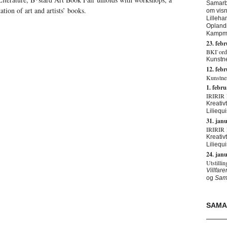
Samarbe
tion of art and artists’ books.
om visn
Lilleha
Oplandi
Kampman
23. feb
BKI`ord
Kunstne
12. feb
Kunstner
1. febr
IRIRIR 
Kreativ
Liliequi
31. jan
IRIRIR 
Kreativ
Liliequi
24. jan
Utstilli
Villfar
og
Sam
SAMA