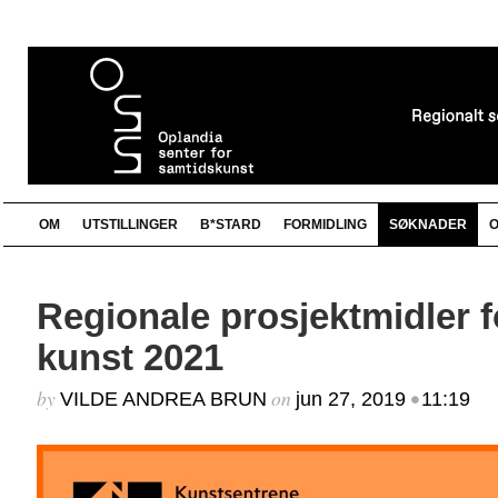
OM
UTSTILLINGER
B*STARD
FORMIDLING
SØKNADER
O
Bloggrull
Nyhetsbrev
Documentation
Nyhetsbrev Opla
Harpefoss hotell
http://kunstopp.no/?attachment_id=5537
Regionale prosjektmidler fo
Kunst som stedsutvikler GD 26.03.14
Nettkatalog
Oplandia senter for samtidskunst
kunst 2021
Plugins
Suggest Ideas
Support Forum
by
on
•
VILDE ANDREA BRUN
jun 27, 2019
11:19
Themes
Samarbeidspartnere/Lenker
WordPress Blog
Billedkunstnerne Innlandet
WordPress Planet
Innlandet fylkeskommune
Lillehammer kommune
Norske kunsthåndverkere Innlandet